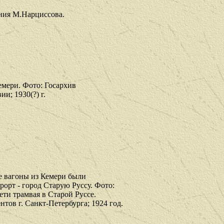
ания М.Нарциссова.
емери. Фото: Госархив
и; 1930(?) г.
е вагоны из Кемери были
рорт - город Старую Руссу. Фото:
ети трамвая в Старой Руссе.
тов г. Санкт-Петербурга; 1924 год.