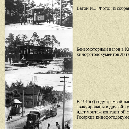
Вагон №3. Фото: из собр
Бензомоторный вагон в К
кинофотодокументов Латви
В 1915(?) году трамвайны
эвакуированы в другой ку
идет монтаж контактной с
Госархив кинофотодокумен