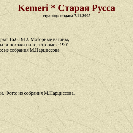
Kemeri *
Старая Русса
страница создана 7.
1
1
.200
5
рыт 16.6.1912. Моторные вагоны,
были похожи на те, которые с 1901
то: из собрания М.Нарциссова.
ри.
Фото: из собрания М.Нарциссова.